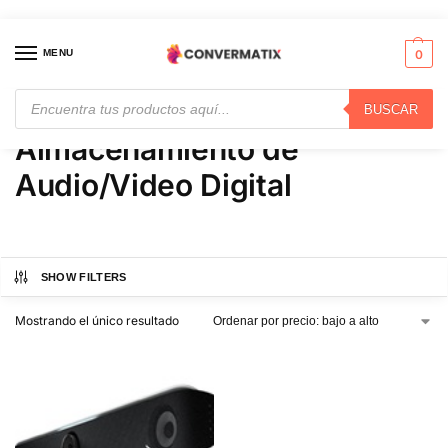
MENU
0
BUSCAR
Inicio
Audio y Video
Almacenamiento de Audio/Video Digital
/
/
Almacenamiento de
Audio/Video Digital
SHOW FILTERS
Mostrando el único resultado