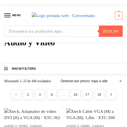
MENU
0
BUSCAR
Inicio
Audio y Video
/
Audio y Video
SHOW FILTERS
Mostrando 1–25 de 440 resultados
1
2
3
4
…
16
17
18
AUDIO Y VIDEO
,
CABLES
AUDIO Y VIDEO
,
CABLES