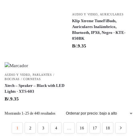
AUDIO Y VIDEO
,
AURICULARES
Klip Xtreme TuneFiBuds,
Auriculares Inalámbrico,
Bluetooth, IPX6, Negro · KTE-
050BK
B/.
9.35
AUDIO Y VIDEO
,
PARLANTES /
BOCINAS / CORNETAS
Xtech – Speaker – Black with LED
Lights · XTS-603
B/.
9.35
Mostrando 1–25 de 440 resultados
1
2
3
4
…
16
17
18