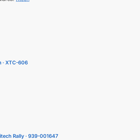
8m · XTC-606
itech Rally · 939-001647