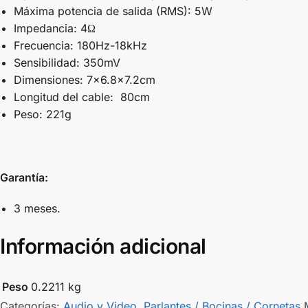
Máxima potencia de salida (RMS): 5W
Impedancia: 4Ω
Frecuencia: 180Hz-18kHz
Sensibilidad: 350mV
Dimensiones: 7×6.8×7.2cm
Longitud del cable: 80cm
Peso: 221g
Garantía:
3 meses.
Información adicional
Peso
0.2211 kg
Categorías:
Audio y Video
,
Parlantes / Bocinas / Cornetas