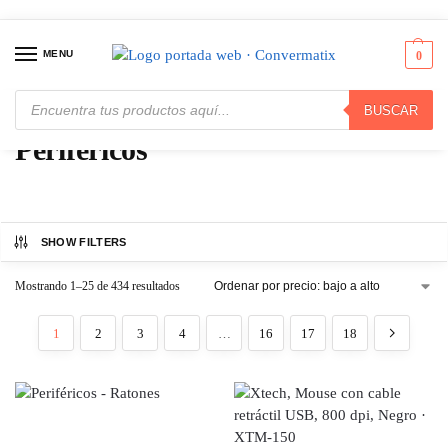
MENU
0
BUSCAR
Inicio
Periféricos
/
Periféricos
SHOW FILTERS
Mostrando 1–25 de 434 resultados
1
2
3
4
…
16
17
18