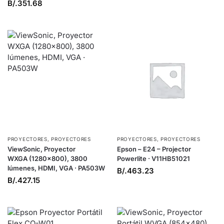
B/.
351.68
PROYECTORES
,
PROYECTORES
PROYECTORES
,
PROYECTORES
ViewSonic, Proyector
Epson – E24 – Projector
WXGA (1280×800), 3800
Powerlite · V11HB51021
lúmenes, HDMI, VGA · PA503W
B/.
463.23
B/.
427.15