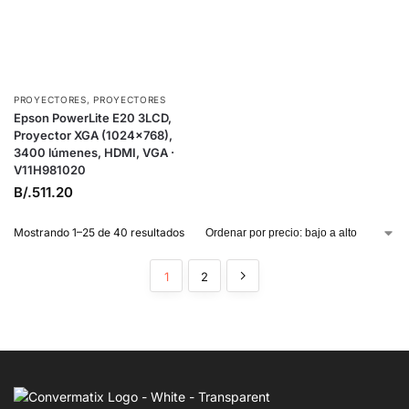
PROYECTORES
,
PROYECTORES
Epson PowerLite E20 3LCD,
Proyector XGA (1024×768),
3400 lúmenes, HDMI, VGA ·
V11H981020
B/.
511.20
Mostrando 1–25 de 40 resultados
1
2