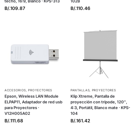
techo, 16:9, Blanco · KPS-313
102B
B/.
109.87
B/.
110.46
ACCESORIOS
,
PROYECTORES
PANTALLAS
,
PROYECTORES
Epson, Wireless LAN Module
Klip Xtreme, Pantalla de
ELPAP11, Adaptador de red usb
proyección con trípode, 120″,
para Proyectores ·
4:3, Portátil, Blanco mate · KPS-
V12H005A02
104
B/.
111.68
B/.
161.42