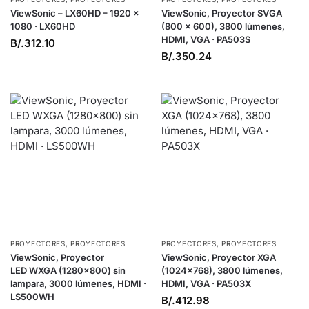
ViewSonic – LX60HD – 1920 x
ViewSonic, Proyector SVGA
1080 · LX60HD
(800 x 600), 3800 lúmenes,
HDMI, VGA · PA503S
B/.
312.10
B/.
350.24
PROYECTORES
,
PROYECTORES
PROYECTORES
,
PROYECTORES
ViewSonic, Proyector
ViewSonic, Proyector XGA
LED WXGA (1280×800) sin
(1024×768), 3800 lúmenes,
lampara, 3000 lúmenes, HDMI ·
HDMI, VGA · PA503X
LS500WH
B/.
412.98