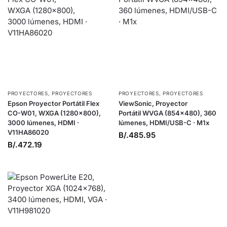
PROYECTORES
,
PROYECTORES
PROYECTORES
,
PROYECTORES
Epson Proyector Portátil Flex
ViewSonic, Proyector
CO-W01, WXGA (1280×800),
Portátil WVGA (854×480), 360
3000 lúmenes, HDMI ·
lúmenes, HDMI/USB-C · M1x
V11HA86020
B/.
485.95
B/.
472.19