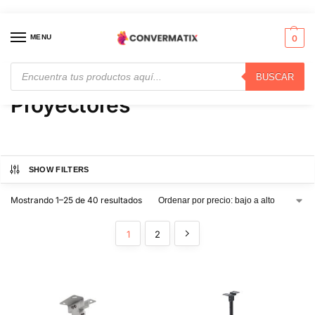
MENU
0
BUSCAR
Inicio
Proyectores
/
Proyectores
SHOW FILTERS
Mostrando 1–25 de 40 resultados
1
2