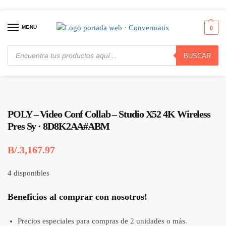
MENU
0
BUSCAR
Inicio
Audio y Video
Almacenamiento de Audio/Video Digital
POLY – Video Conf Collab – Studio X52 4K Wireless Pres Sy · 8D8K2AA#ABM
/
/
/
POLY – Video Conf Collab – Studio X52 4K Wireless
Pres Sy · 8D8K2AA#ABM
B/.
3,167.97
4 disponibles
Beneficios al comprar con nosotros!
Precios especiales para compras de 2 unidades o más.