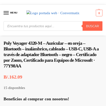
MENU
0
BUSCAR
Inicio
Audio y Video
Auriculares
Poly Voyager 4320-M – Auricular – en oreja – Bluetooth – inalámbrico, cableado – USB-C, USB-A a través de adaptador Bluetooth – negro – Certificado por Zoom, Certificado para Equipos de Microsoft · 77Y98AA
/
/
/
Poly Voyager 4320-M – Auricular – en oreja –
Bluetooth – inalámbrico, cableado – USB-C, USB-A a
través de adaptador Bluetooth – negro – Certificado
por Zoom, Certificado para Equipos de Microsoft ·
77Y98AA
B/.
162.09
15 disponibles
Beneficios al comprar con nosotros!