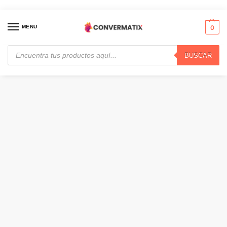
MENU
0
BUSCAR
Inicio
Audio y Video
Accesorios
Logitech Rally Mic Pod Hub, Hub de micrófono para Logitech Rally · 939-001647
/
/
/