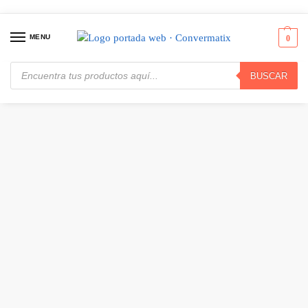
MENU
0
BUSCAR
Inicio
Audio y Video
Parlantes / Bocinas / Cornetas
JBL Flip 7, Altavoz portátil Inalámbrico, Bluetooth, 16h (Rosa) · JBLFLIP7PINKAM
/
/
/