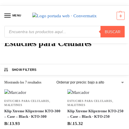
MENU
0
BUSCAR
Inicio
Maletines
Estuches para Celulares
/
/
Estuches para Celulares
SHOW FILTERS
Mostrando los 7 resultados
ESTUCHES PARA CELULARES
,
ESTUCHES PARA CELULARES
,
MALETINES
MALETINES
Klip Xtreme Klipxtreme KTO-300
Klip Xtreme Klipxtreme KTO-250
– Case – Black · KTO-300
– Case – Black · KTO-250
B/.
13.93
B/.
15.32