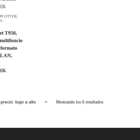
 PLOTTER
,
 Y
et T950,
ultifuncio
 formato
, LAN,
1K
Mostrando los 6 resultados