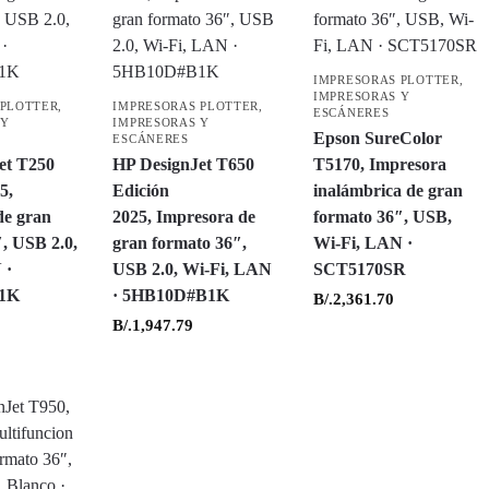
IMPRESORAS PLOTTER
,
IMPRESORAS Y
 PLOTTER
,
IMPRESORAS PLOTTER
,
ESCÁNERES
 Y
IMPRESORAS Y
Epson SureColor
ESCÁNERES
et T250
HP DesignJet T650
T5170, Impresora
5,
Edición
inalámbrica de gran
de gran
2025, Impresora de
formato 36″, USB,
, USB 2.0,
gran formato 36″,
Wi-Fi, LAN ·
 ·
USB 2.0, Wi-Fi, LAN
SCT5170SR
1K
· 5HB10D#B1K
B/.
2,361.70
B/.
1,947.79