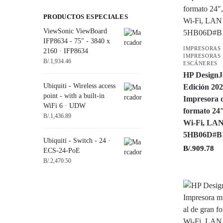
PRODUCTOS ESPECIALES
ViewSonic ViewBoard
IFP8634 - 75" - 3840 x
IMPRESORAS
2160 · IFP8634
IMPRESORAS
B/.
1,934.46
ESCÁNERES
HP DesignJ
Ubiquiti - Wireless access
Edición 202
point - with a built-in
Impresora 
WiFi 6 · UDW
formato 24″
B/.
1,436.89
Wi-Fi, LAN
5HB06D#B
Ubiquiti - Switch - 24 ·
B/.
909.78
ECS-24-PoE
B/.
2,470.50