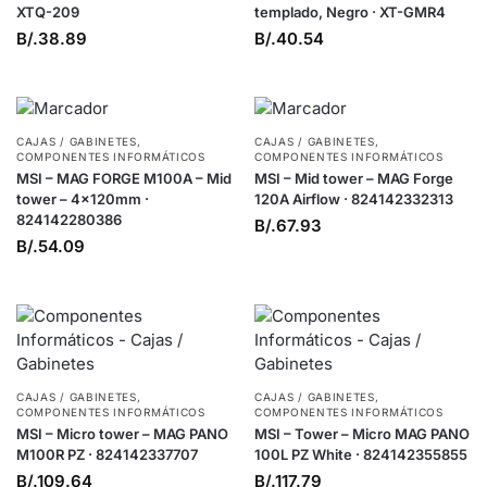
XTQ-209
templado, Negro · XT-GMR4
B/.
38.89
B/.
40.54
CAJAS / GABINETES
,
CAJAS / GABINETES
,
COMPONENTES INFORMÁTICOS
COMPONENTES INFORMÁTICOS
MSI – MAG FORGE M100A – Mid
MSI – Mid tower – MAG Forge
tower – 4x120mm ·
120A Airflow · 824142332313
824142280386
B/.
67.93
B/.
54.09
CAJAS / GABINETES
,
CAJAS / GABINETES
,
COMPONENTES INFORMÁTICOS
COMPONENTES INFORMÁTICOS
MSI – Micro tower – MAG PANO
MSI – Tower – Micro MAG PANO
M100R PZ · 824142337707
100L PZ White · 824142355855
B/.
109.64
B/.
117.79