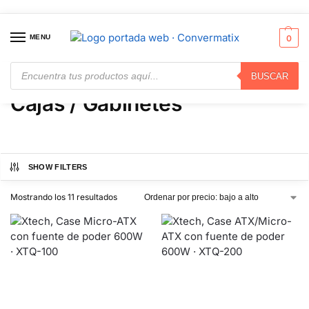
MENU
0
BUSCAR
Inicio
Componentes Informáticos
Cajas / Gabinetes
/
/
Cajas / Gabinetes
SHOW FILTERS
Mostrando los 11 resultados