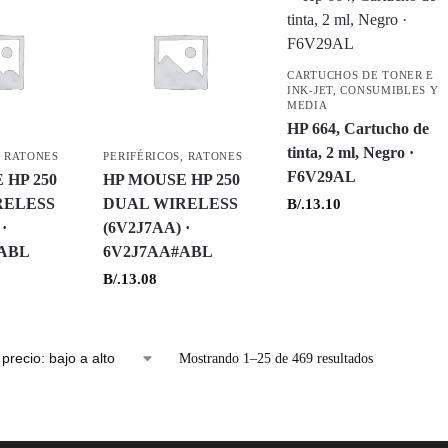
CARTUCHOS DE TONER E
INK-JET
,
CONSUMIBLES Y
MEDIA
HP 664, Cartucho de
tinta, 2 ml, Negro ·
,
RATONES
PERIFÉRICOS
,
RATONES
F6V29AL
 HP 250
HP MOUSE HP 250
RELESS
DUAL WIRELESS
B/.
13.10
·
(6V2J7AA) ·
ABL
6V2J7AA#ABL
B/.
13.08
Mostrando 1–25 de 469 resultados