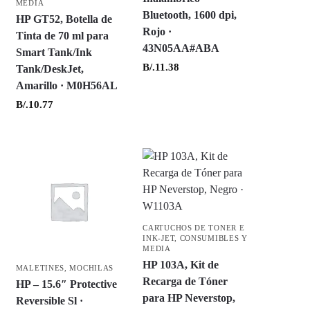
MEDIA
Bluetooth, 1600 dpi,
HP GT52, Botella de
Rojo ·
Tinta de 70 ml para
43N05AA#ABA
Smart Tank/Ink
B/.
11.38
Tank/DeskJet,
Amarillo · M0H56AL
B/.
10.77
CARTUCHOS DE TONER E
INK-JET
,
CONSUMIBLES Y
MEDIA
HP 103A, Kit de
MALETINES
,
MOCHILAS
Recarga de Tóner
HP – 15.6″ Protective
para HP Neverstop,
Reversible Sl ·