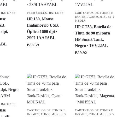
,
RATONES
PERIFÉRICOS
,
RATONES
CARTUCHOS DE TONER E
INK-JET
,
CONSUMIBLES Y
use
HP 150, Mouse
MEDIA
SB,
Inalámbrico USB,
HP GT53, Botella de
 dpi,
Óptico 1600 dpi ·
Tinta de 90 ml para
2S9L1AA#ABL
HP Smart Tank,
ABL
B/.
8.59
Negro · 1VV22AL
B/.
9.92
,
RATONES
use
CARTUCHOS DE TONER E
CARTUCHOS DE TONER E
INK-JET
,
CONSUMIBLES Y
INK-JET
,
CONSUMIBLES Y
o USB,