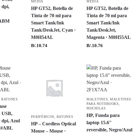
MEDIA
MEDIA
 dpi,
HP GT52, Botella de
HP GT52, Botella de
Tinta de 70 ml para
Tinta de 70 ml para
#ABM
Smart Tank/Ink
Smart Tank/Ink
Tank/DeskJet, Cyan ·
Tank/DeskJet,
M0H54AL
Magenta · M0H55AL
B/.
10.74
B/.
10.76
,
RATONES
MALETINES
,
MALETINES
PARA NOTEBOOKS
,
use
MOCHILAS
o USB,
HP, Funda para
PERIFÉRICOS
,
RATONES
 dpi, Azul
laptop 15.6″
HP – Cordless Optical
A#ABL
reversible, Negro/Azul
Mouse – Mouse ·