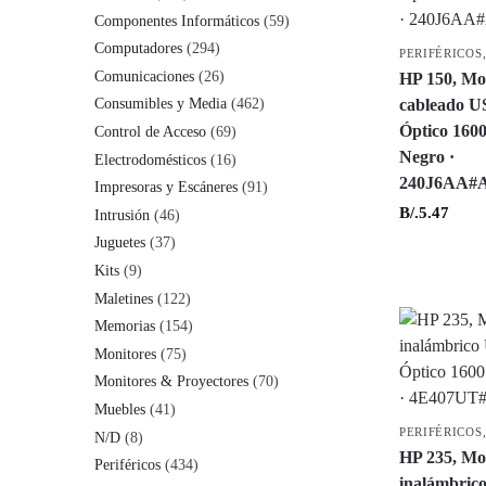
Componentes Informáticos
(59)
Computadores
(294)
PERIFÉRICOS
Comunicaciones
(26)
HP 150, Mo
cableado U
Consumibles y Media
(462)
Óptico 1600
Control de Acceso
(69)
Negro ·
Electrodomésticos
(16)
240J6AA#
Impresoras y Escáneres
(91)
B/.
5.47
Intrusión
(46)
Juguetes
(37)
Kits
(9)
Maletines
(122)
Memorias
(154)
Monitores
(75)
Monitores & Proyectores
(70)
Muebles
(41)
PERIFÉRICOS
N/D
(8)
HP 235, Mo
Periféricos
(434)
inalámbric