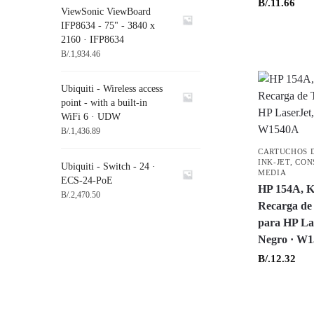
B/.
11.66
ViewSonic ViewBoard
IFP8634 - 75" - 3840 x
2160 · IFP8634
B/.
1,934.46
Ubiquiti - Wireless access
point - with a built-in
WiFi 6 · UDW
B/.
1,436.89
CARTUCHOS 
INK-JET
,
CON
Ubiquiti - Switch - 24 ·
MEDIA
ECS-24-PoE
HP 154A, K
B/.
2,470.50
Recarga de
para HP La
Negro · W
B/.
12.32