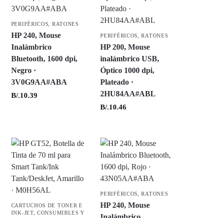
PERIFÉRICOS
,
RATONES
HP 240, Mouse
PERIFÉRICOS
,
RATONES
Inalámbrico
HP 200, Mouse
Bluetooth, 1600 dpi,
inalámbrico USB,
Negro ·
Óptico 1000 dpi,
3V0G9AA#ABA
Plateado ·
2HU84AA#ABL
B/.
10.39
B/.
10.46
PERIFÉRICOS
,
RATONES
HP 240, Mouse
CARTUCHOS DE TONER E
INK-JET
,
CONSUMIBLES Y
Inalámbrico