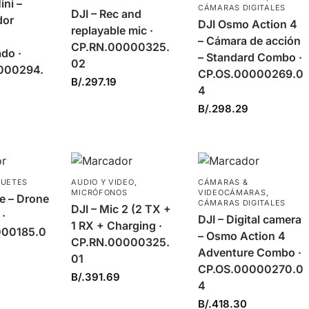
ini –
CÁMARAS DIGITALES
DJI – Rec and
dor
DJI Osmo Action 4
replayable mic ·
– Cámara de acción
CP.RN.00000325.
do ·
– Standard Combo ·
02
000294.
CP.OS.00000269.0
B/.
297.19
4
B/.
298.29
GUETES
AUDIO Y VIDEO
,
CÁMARAS &
MICRÓFONOS
VIDEOCÁMARAS
,
e – Drone
CÁMARAS DIGITALES
DJI – Mic 2 (2 TX +
·
DJI – Digital camera
1 RX + Charging ·
000185.0
– Osmo Action 4
CP.RN.00000325.
Adventure Combo ·
01
CP.OS.00000270.0
B/.
391.69
4
B/.
418.30