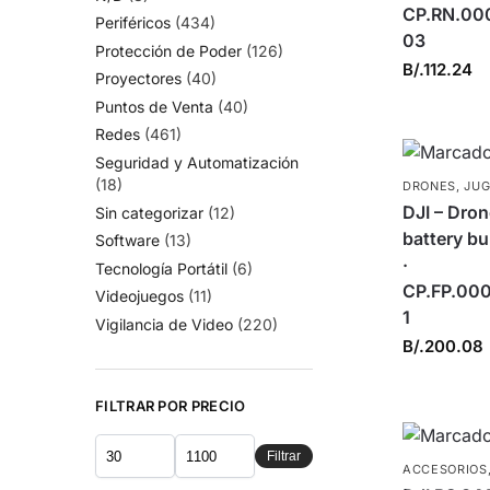
CP.RN.00
Periféricos
(434)
03
Protección de Poder
(126)
B/.
112.24
Proyectores
(40)
Puntos de Venta
(40)
Redes
(461)
Seguridad y Automatización
(18)
DRONES
,
JU
DJI – Dron
Sin categorizar
(12)
battery b
Software
(13)
·
Tecnología Portátil
(6)
CP.FP.00
Videojuegos
(11)
1
Vigilancia de Video
(220)
B/.
200.08
FILTRAR POR PRECIO
Filtrar
ACCESORIOS