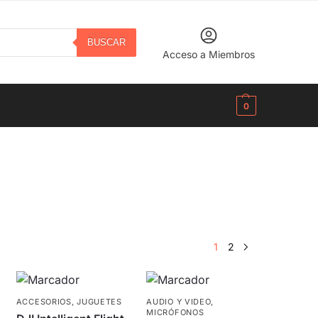
BUSCAR
Acceso a Miembros
B/.
0.00
0
1
2
ACCESORIOS
,
JUGUETES
AUDIO Y VIDEO
,
MICRÓFONOS