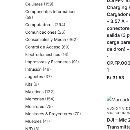
DJI FPV Ba
Celulares
(159)
Charging 
Componentes Informáticos
Cargador d
(59)
– 3.57 A –
Computadores
(294)
conectore
Comunicaciones
(26)
salida (3 
Consumibles y Media
(462)
carga para
Control de Acceso
(69)
de dron) –
Electrodomésticos
(16)
·
Impresoras y Escáneres
(91)
CP.FP.00
Intrusión
(46)
1
Juguetes
(37)
B/.
31.53
Kits
(9)
Maletines
(122)
Memorias
(154)
Monitores
(75)
AUDIO Y VID
MICRÓFONO
Monitores & Proyectores
(70)
DJI – Mic 
Muebles
(41)
Transmitte
N/D
(8)