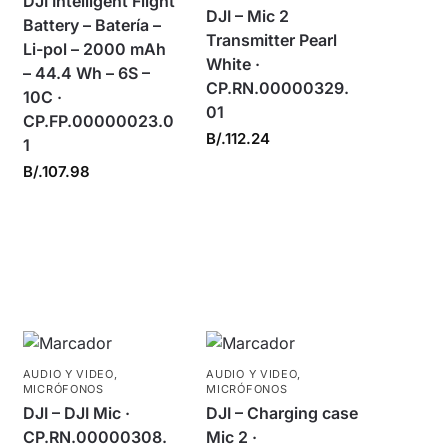
DJI Intelligent Flight
DJI – Mic 2
Battery – Batería –
Transmitter Pearl
Li-pol – 2000 mAh
White ·
– 44.4 Wh – 6S –
CP.RN.00000329.
10C ·
01
CP.FP.00000023.0
B/.
112.24
1
B/.
107.98
AUDIO Y VIDEO
,
AUDIO Y VIDEO
,
MICRÓFONOS
MICRÓFONOS
DJI – DJI Mic ·
DJI – Charging case
CP.RN.00000308.
Mic 2 ·