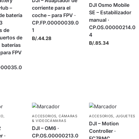
ttery
DJI – Adaptador de
DJI Osmo Mobile
Hub –
corriente para el
SE – Estabilizador
e batería
coche – para FPV ·
manual ·
 3
CP.FP.00000039.0
CP.OS.00000214.0
s de
1
4
puertos de
B/.
44.28
B/.
85.34
 baterías
 para FPV
000035.0
EO
,
ACCESORIOS
,
CÁMARAS
ACCESORIOS
,
JUGUETES
S
& VIDEOCÁMARAS
DJI – Motion
2
DJI – OM6 ·
Controller ·
r ·
CP.OS.00000213.0
FC7BMC