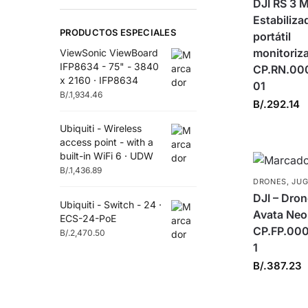
DJI RS 3 M
Estabiliza
PRODUCTOS ESPECIALES
portátil
monitoriza
ViewSonic ViewBoard
IFP8634 - 75" - 3840
CP.RN.00
x 2160 · IFP8634
01
B/.
1,934.46
B/.
292.14
Ubiquiti - Wireless
access point - with a
built-in WiFi 6 · UDW
B/.
1,436.89
DRONES
,
JU
DJI – Dron
Ubiquiti - Switch - 24 ·
Avata Neo 
ECS-24-PoE
CP.FP.00
B/.
2,470.50
1
B/.
387.23