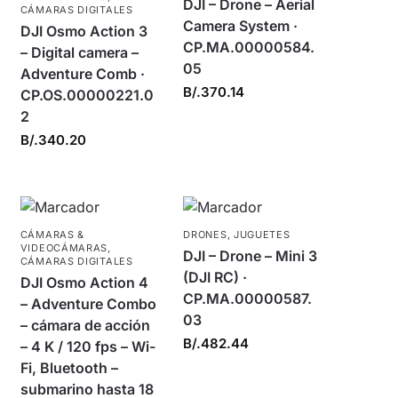
DJI – Drone – Aerial
CÁMARAS DIGITALES
Camera System ·
DJI Osmo Action 3
CP.MA.00000584.
– Digital camera –
05
Adventure Comb ·
B/.
370.14
CP.OS.00000221.0
2
B/.
340.20
CÁMARAS &
DRONES
,
JUGUETES
VIDEOCÁMARAS
,
DJI – Drone – Mini 3
CÁMARAS DIGITALES
(DJI RC) ·
DJI Osmo Action 4
CP.MA.00000587.
– Adventure Combo
03
– cámara de acción
B/.
482.44
– 4 K / 120 fps – Wi-
Fi, Bluetooth –
submarino hasta 18