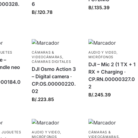
000328.
6
B/.
135.39
B/.
120.78
GUETES
CÁMARAS &
AUDIO Y VIDEO
,
VIDEOCÁMARAS
,
MICRÓFONOS
e –
CÁMARAS DIGITALES
DJI – Mic 2 (1 TX + 1
undle neo
DJI Osmo Action 3
RX + Charging ·
– Digital camera ·
CP.RN.00000327.0
000184.0
CP.OS.00000220.
2
02
B/.
245.39
B/.
223.85
,
JUGUETES
AUDIO Y VIDEO
,
CÁMARAS &
MICRÓFONOS
VIDEOCÁMARAS
,