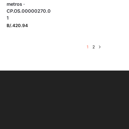
metros ·
CP.OS.00000270.0
1
B/.
420.94
1
2