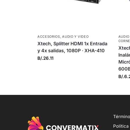
ACCESORIOS
,
AUDIO Y VIDEO
AUDIO
CORNE
Xtech, Splitter HDMI 1x Entrada
Xtech
y 4x salidas, 1080P · XHA-410
Inalá
B/.
26.11
Micr
600
B/.
6.
Término
Política