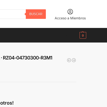
BUSCAR
Acceso a Miembros
B/.
0.00
0
 V2 · RZ04-04730300-R3M1
otros!