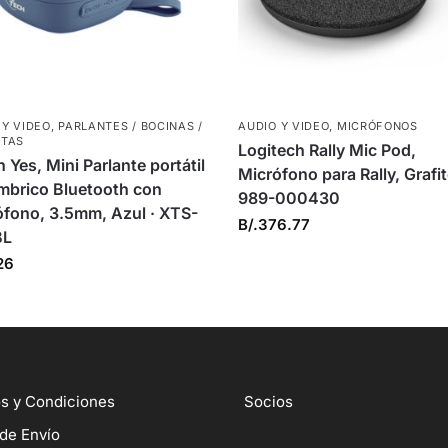
 Y VIDEO
,
PARLANTES / BOCINAS /
AUDIO Y VIDEO
,
MICRÓFONOS
TAS
Logitech Rally Mic Pod,
 Yes, Mini Parlante portátil
Micrófono para Rally, Grafit
mbrico Bluetooth con
989-000430
ófono, 3.5mm, Azul · XTS-
B/.
376.77
BL
26
s y Condiciones
Socios
 de Envío