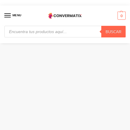
MENU
0
BUSCAR
Inicio
Audio y Video
Auriculares
Razer Barracuda X, Auricular inalámbrico Gaming Multiplataforma, Bluetooth, USB-C, Cableado 3.5mm, Negro · RZ04-04430100-R3U1
/
/
/