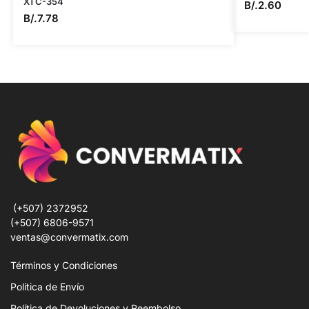
XTC-354
B/.
2.60
B/.
7.78
(+507) 2372952
(+507) 6806-9571
ventas@convermatix.com
Términos y Condiciones
Política de Envío
Política de Devoluciones y Reembolso