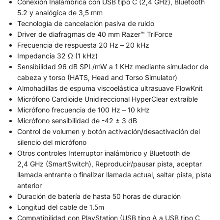
Conexión Inalámbrica con USB tipo C (2,4 GHz), Bluetooth
5.2 y analógica de 3,5 mm
Tecnología de cancelación pasiva de ruido
Driver de diafragmas de 40 mm Razer™ TriForce
Frecuencia de respuesta 20 Hz – 20 kHz
Impedancia 32 Ω (1 kHz)
Sensibilidad 96 dB SPL/mW a 1 KHz mediante simulador de
cabeza y torso (HATS, Head and Torso Simulator)
Almohadillas de espuma viscoelástica ultrasuave FlowKnit
Micrófono Cardioide Unidireccional HyperClear extraíble
Micrófono frecuencia de 100 Hz – 10 kHz
Micrófono sensibilidad de -42 ± 3 dB
Control de volumen y botón activación/desactivación del
silencio del micrófono
Otros controles Interruptor inalámbrico y Bluetooth de
2,4 GHz (SmartSwitch), Reproducir/pausar pista, aceptar
llamada entrante o finalizar llamada actual, saltar pista, pista
anterior
Duración de batería de hasta 50 horas de duración
Longitud del cable de 1.5m
Compatibilidad con PlayStation (USB tipo A a USB tipo C