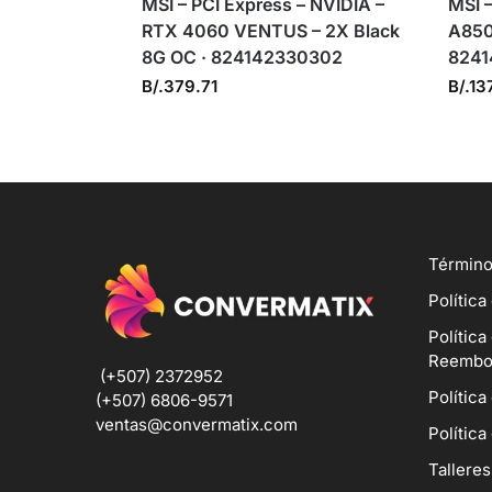
MSI – PCI Express – NVIDIA –
MSI 
RTX 4060 VENTUS – 2X Black
A850
8G OC · 824142330302
8241
B/.
379.71
B/.
13
Término
Política
Política
Reembo
(+507) 2372952
Política
(+507) 6806-9571
ventas@convermatix.com
Política
Talleres