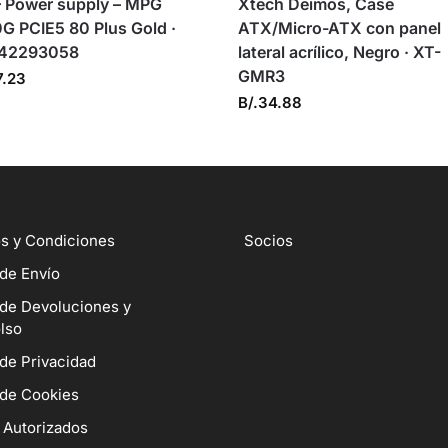
– Power supply – MPG
Xtech Deimos, Case
G PCIE5 80 Plus Gold ·
ATX/Micro-ATX con panel
42293058
lateral acrílico, Negro · XT-
GMR3
7.23
B/.
34.88
s y Condiciones
Socios
 de Envío
 de Devoluciones y
lso
 de Privacidad
 de Cookies
 Autorizados