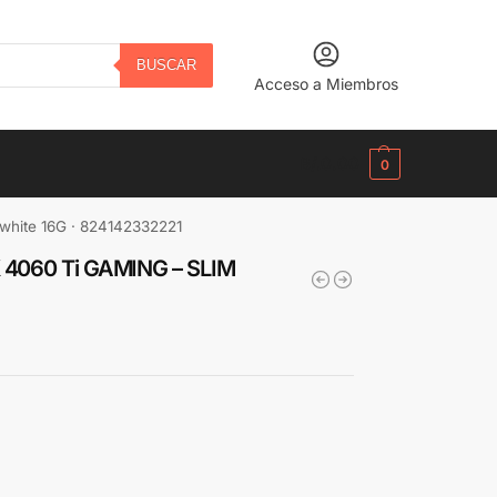
BUSCAR
Acceso a Miembros
B/.
0.00
0
white 16G · 824142332221
X 4060 Ti GAMING – SLIM