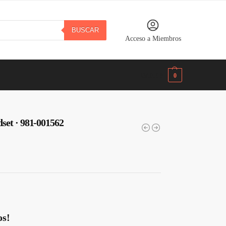
BUSCAR
Acceso a Miembros
B/.
0.00
0
set · 981-001562
os!