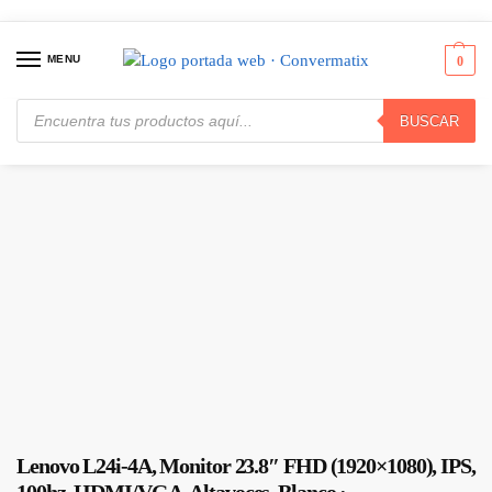
MENU
0
BUSCAR
Inicio
Monitores & Proyectores
Monitores
Lenovo L24i-4A, Monitor 23.8″ FHD (1920×1080), IPS, 100hz, HDMI/VGA, Altavoces, Blanco · 67BCKAC6LA
/
/
/
Lenovo L24i-4A, Monitor 23.8″ FHD (1920×1080), IPS,