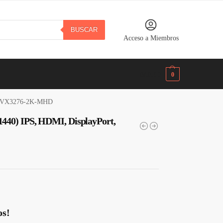
BUSCAR
Acceso a Miembros
B/.
0.00
0
 · VX3276-2K-MHD
440) IPS, HDMI, DisplayPort,
os!