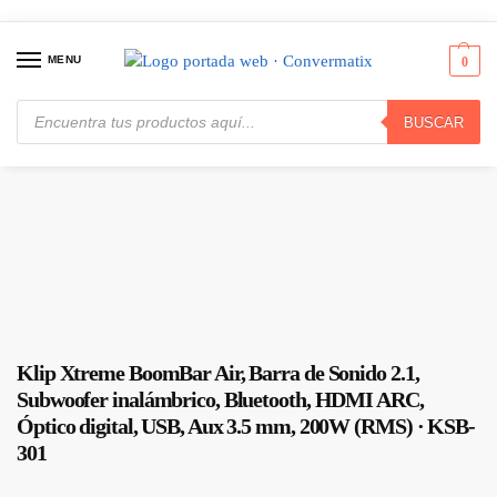
MENU
0
BUSCAR
Inicio
Audio y Video
Parlantes / Bocinas / Cornetas
Klip Xtreme BoomBar Air, Barra de Sonido 2.1, Subwoofer inalámbrico, Bluetooth, HDMI ARC, Óptico digital, USB, Aux 3.5 mm, 200W (RMS) · KSB-301
/
/
/
Klip Xtreme BoomBar Air, Barra de Sonido 2.1,
Subwoofer inalámbrico, Bluetooth, HDMI ARC,
Óptico digital, USB, Aux 3.5 mm, 200W (RMS) · KSB-
301