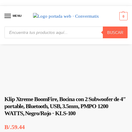
MENU
0
BUSCAR
Inicio
Audio y Video
Parlantes / Bocinas / Cornetas
Klip Xtreme BoomFire, Bocina con 2 Subwoofer de 4″ portable, Bluetooth, USB, 3.5mm, PMPO 1200 WATTS, Negro/Rojo · KLS-100
/
/
/
Klip Xtreme BoomFire, Bocina con 2 Subwoofer de 4″
portable, Bluetooth, USB, 3.5mm, PMPO 1200
WATTS, Negro/Rojo · KLS-100
B/.
59.44