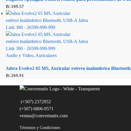
B/.
109.57
Audio y Video
,
Auriculares
Jabra Evolve2 65 MS, Auricular estéreo inalámbrico Bluetoot
B/.
269.91
(+507) 2372952
(+507) 6806-9571
ventas@convermatix.com
Términos y Condiciones