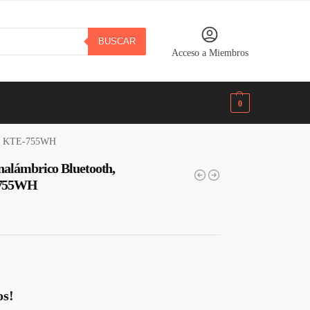
BUSCAR
Acceso a Miembros
B/.
0.00
0
o · KTE-755WH
nalámbrico Bluetooth,
-755WH
os!