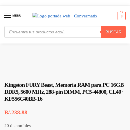
MENU
0
BUSCAR
Inicio
Memorias
Módulos RAM - Genéricos
Kingston FURY Beast, Memoria RAM para PC 16GB DDR5, 5600 MHz, 288-pin DIMM, PC5-44800, CL40 · KF556C40BB-16
/
/
/
Kingston FURY Beast, Memoria RAM para PC 16GB
DDR5, 5600 MHz, 288-pin DIMM, PC5-44800, CL40 ·
KF556C40BB-16
B/.
238.88
20 disponibles