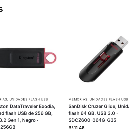
s
RIAS
,
UNIDADES FLASH USB
MEMORIAS
,
UNIDADES FLASH USB
ton DataTraveler Exodia,
SanDisk Cruzer Glide, Uni
ad flash USB de 256 GB,
flash 64 GB, USB 3.0 ·
.2 Gen 1, Negro ·
SDCZ600-064G-G35
/256GB
B/.
11.46