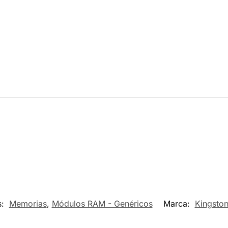
s:
Memorias
,
Módulos RAM - Genéricos
Marca:
Kingsto