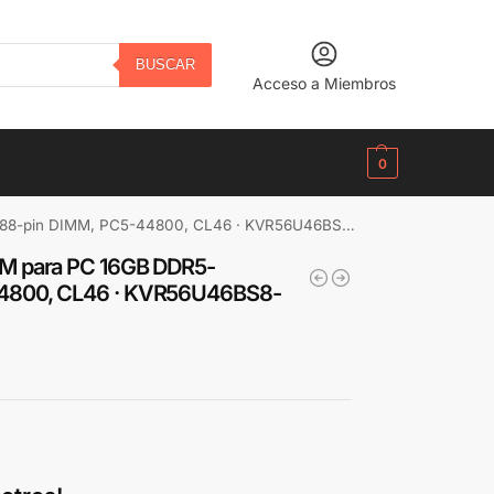
BUSCAR
Acceso a Miembros
B/.
0.00
0
-pin DIMM, PC5-44800, CL46 · KVR56U46BS8-16
M para PC 16GB DDR5-
4800, CL46 · KVR56U46BS8-