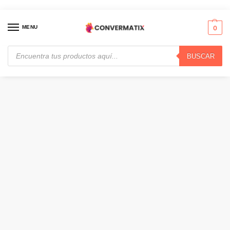
MENU
0
BUSCAR
Inicio
Audio y Video
Auriculares
JBL Vibe Buds 2, Auriculares inalámbricos Bluetooth con micrófono, ANC, 40h (Blanco) · JBLVBUDS2WHTAM
/
/
/