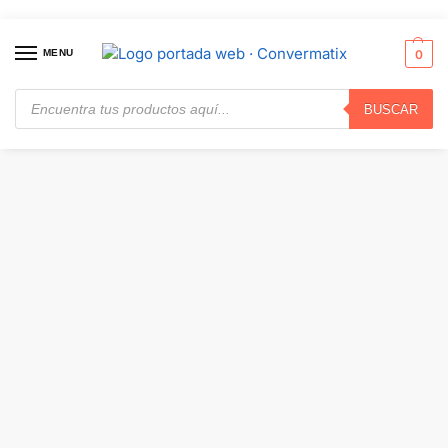
MENU
0
BUSCAR
Inicio
Audio y Video
Auriculares
JBL TUNE – Buds 2 – Auriculares internos · JBLTBUDS2WHTAM
/
/
/