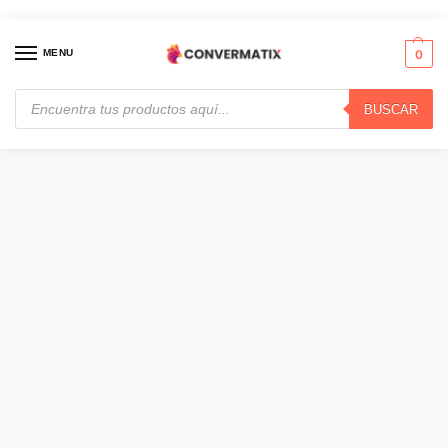
MENU
0
BUSCAR
Inicio
Audio y Video
Auriculares
JBL – Headphones – Wireless · JBLSENSEPROWHTAM
/
/
/