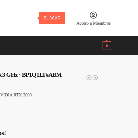
BUSCAR
Acceso a Miembros
B/.
0.00
0
5 / 5.3 GHz · BP1Q1LT#ABM
NVIDIA RTX 2000
os!