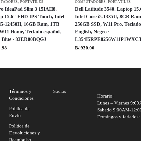
UTADORES
,
PORTÁTILES
COMPUTADORES
,
PORTÁTILES
o IdeaPad Slim 3 15IAH8,
Dell Latitude 3540, Laptop 15.
p 15.6″ FHD IPS Touch, Intel
Intel Core i5-1335U, 8GB Ram
i5-12450H, 16GB Ram, 1TB
256GB SSD, W11 Pro, Teclad
W11 Home, Teclado español,
English, Negro ·
s Blue · 83ER00BQGJ
L354I5RPE8256W11P1WXC
.98
B/.
930.00
Términos y
Socios
Horario:
Condiciones
Lunes – Viernes 9:0
Política de
Sabado 9:00AM-12:
Envío
Domingos y feriados:
Política de
Devoluciones y
Reembolso