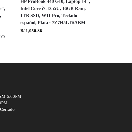
HP ProBook 440 G10, Laptop 14″,
6″,
Intel Core i7-1355U, 16GB Ram,
,
1TB SSD, W11 Pro, Teclado
o
español, Plata · 7Z7H5LT#ABM
B/.
1,050.36
TO
0AM-6:00PM
00PM
 Cerrado