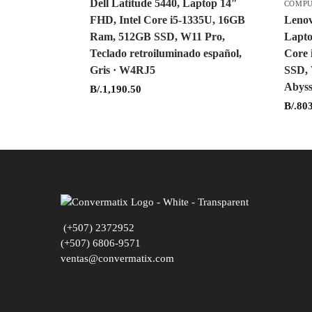
Dell Latitude 5440, Laptop 14″
COMP
FHD, Intel Core i5-1335U, 16GB
Lenov
Ram, 512GB SSD, W11 Pro,
Lapto
Teclado retroiluminado español,
Core 
Gris · W4RJ5
SSD, 
Abys
B/.
1,190.50
B/.
803
(+507) 2372952
(+507) 6806-9571
ventas@convermatix.com