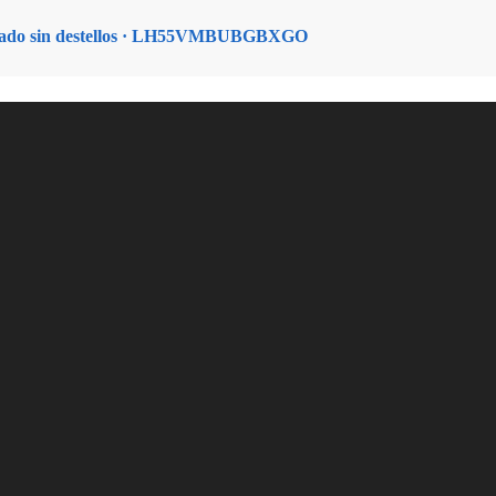
lgado sin destellos · LH55VMBUBGBXGO