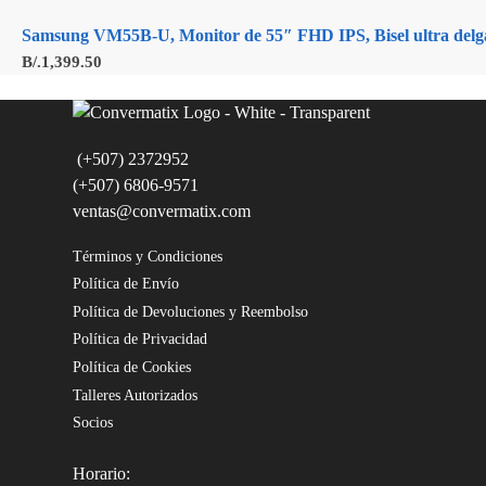
Samsung VM55B-U, Monitor de 55″ FHD IPS, Bisel ultra de
B/.
1,399.50
(+507) 2372952
(+507) 6806-9571
ventas@convermatix.com
Términos y Condiciones
Política de Envío
Política de Devoluciones y Reembolso
Política de Privacidad
Política de Cookies
Talleres Autorizados
Socios
Horario: