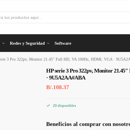
Redes y Seguridad
Software
erie 3 Pro 322pv, Monitor 21.45″ Full HD, VA 100Hz, HDMI, VGA · 9U5
HP serie 3 Pro 322pv, Monitor 21.4
· 9U5A2AA#ABA
B/.
108.37
20 disponibles
Beneficios al comprar con nosotr