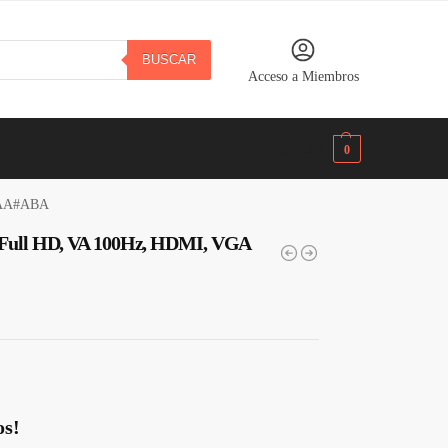
BUSCAR
Acceso a Miembros
B/.
0.00
0
A2AA#ABA
5″ Full HD, VA 100Hz, HDMI, VGA
os!