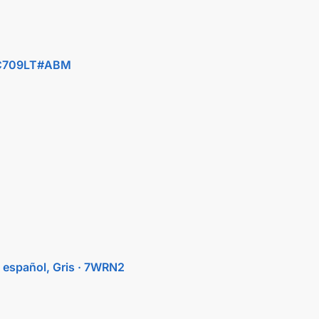
· 9C709LT#ABM
o español, Gris · 7WRN2