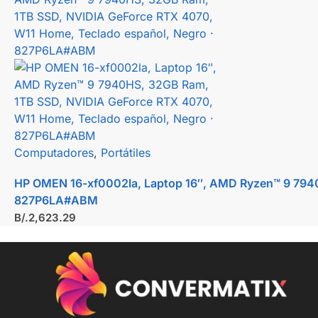
Computadores
,
Portátiles
HP OMEN 16-xf0002la, Laptop 16″, AMD Ryzen™ 9 7940
827P6LA#ABM
B/.
2,623.29