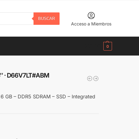
BUSCAR
Acceso a Miembros
B/.
0.00
0
 16″ · D66V7LT#ABM
– 16 GB – DDR5 SDRAM – SSD – Integrated