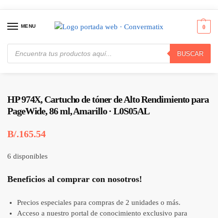
MENU
0
BUSCAR
Inicio
Consumibles y Media
Cartuchos de Toner e Ink-Jet
HP 974X, Cartucho de tóner de Alto Rendimiento para PageWide, 86 ml, Amarillo · L0S05AL
/
/
/
HP 974X, Cartucho de tóner de Alto Rendimiento para
PageWide, 86 ml, Amarillo · L0S05AL
B/.
165.54
6 disponibles
Beneficios al comprar con nosotros!
Precios especiales para compras de 2 unidades o más.
Acceso a nuestro portal de conocimiento exclusivo para