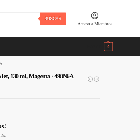
BUSCAR
Acceso a Miembros
B/.
0.00
0
6A
nJet, 130 ml, Magenta · 498N6A
os!
más.