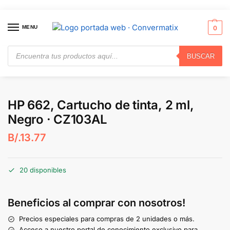
MENU
0
BUSCAR
Inicio
Consumibles y Media
Cartuchos de Toner e Ink-Jet
HP 662, Cartucho de tinta, 2 ml, Negro · CZ103AL
/
/
/
HP 662, Cartucho de tinta, 2 ml,
Negro · CZ103AL
B/.
13.77
20 disponibles
Beneficios al comprar con nosotros!
Precios especiales para compras de 2 unidades o más.
Acceso a nuestro portal de conocimiento exclusivo para