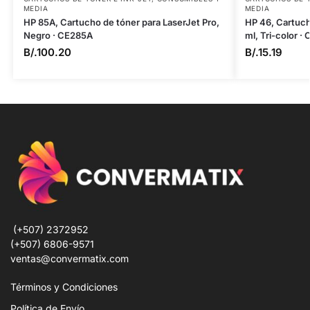
MEDIA
MEDIA
HP 85A, Cartucho de tóner para LaserJet Pro,
HP 46, Cartuch
Negro · CE285A
ml, Tri-color ·
B/.
100.20
B/.
15.19
(+507) 2372952
(+507) 6806-9571
ventas@convermatix.com
Términos y Condiciones
Política de Envío