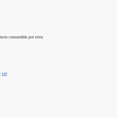
ucto consumible por error.
:
HP