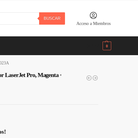
BUSCAR
Acceso a Miembros
B/.
0.00
0
2023A
r LaserJet Pro, Magenta ·
os!