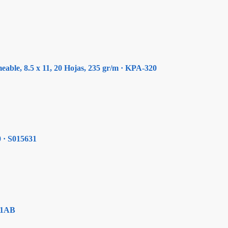
able, 8.5 x 11, 20 Hojas, 235 gr/m · KPA-320
 · S015631
01AB