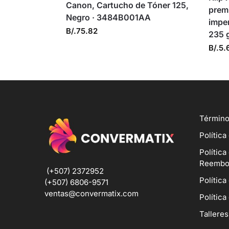
Canon, Cartucho de Tóner 125,
premi
Negro · 3484B001AA
imper
B/.
75.82
235 
B/.
5.
Término
Política
Política
Reembo
(+507) 2372952
Política
(+507) 6806-9571
ventas@convermatix.com
Política
Talleres