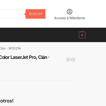
BUSCAR
Acceso a Miembros
B/.
0.00
0
 Cián · W2021A
olor LaserJet Pro, Cián ·
otros!