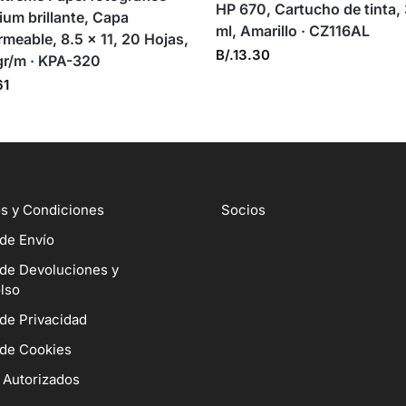
HP 670, Cartucho de tinta,
um brillante, Capa
ml, Amarillo · CZ116AL
meable, 8.5 x 11, 20 Hojas,
B/.
13.30
gr/m · KPA-320
61
s y Condiciones
Socios
 de Envío
 de Devoluciones y
lso
 de Privacidad
 de Cookies
 Autorizados