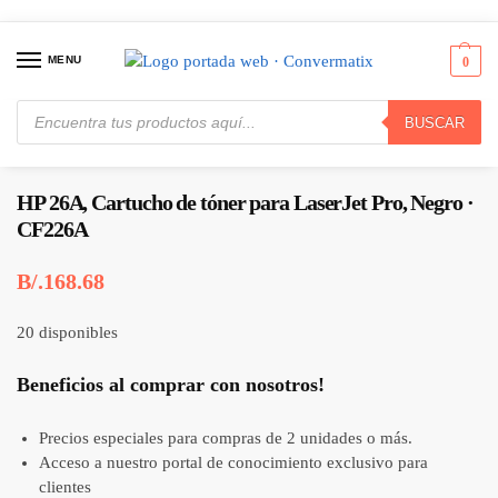
MENU
0
BUSCAR
Inicio
Consumibles y Media
Cartuchos de Toner e Ink-Jet
HP 26A, Cartucho de tóner para LaserJet Pro, Negro · CF226A
/
/
/
HP 26A, Cartucho de tóner para LaserJet Pro, Negro ·
CF226A
B/.
168.68
20 disponibles
Beneficios al comprar con nosotros!
Precios especiales para compras de 2 unidades o más.
Acceso a nuestro portal de conocimiento exclusivo para
clientes