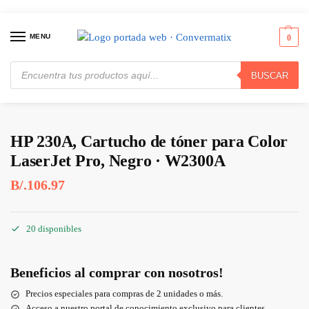
MENU
0
BUSCAR
Inicio
Consumibles y Media
Cartuchos de Toner e Ink-Jet
HP 230A, Cartucho de tóner para Color LaserJet Pro, Negro · W2300A
/
/
/
HP 230A, Cartucho de tóner para Color
LaserJet Pro, Negro · W2300A
B/.
106.97
20 disponibles
Beneficios al comprar con nosotros!
Precios especiales para compras de 2 unidades o más.
Acceso a nuestro portal de conocimiento exclusivo para clientes