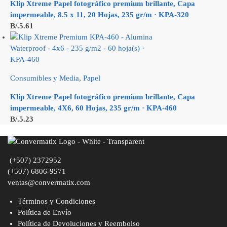
Klip Xtreme Papel fotográfico premium brillante, Capa
impermeable, 8.5 x 11, 20 Hojas, 235 gr/m · KPA-320
B/.
5.61
Consumibles y Media
,
Papel
Klip Xtreme Papel fotográfico premium brillante, Capa
impermeable, 4X6, 60 Hojas, 235 gr/m · KPA-460
B/.
5.23
(+507) 2372952
(+507) 6806-9571
ventas@convermatix.com
Términos y Condiciones
Política de Envío
Política de Devoluciones y Reembolso