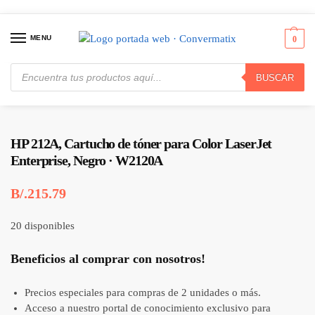
MENU
0
BUSCAR
Inicio
Consumibles y Media
Cartuchos de Toner e Ink-Jet
HP 212A, Cartucho de tóner para Color LaserJet Enterprise, Negro · W2120A
/
/
/
HP 212A, Cartucho de tóner para Color LaserJet
Enterprise, Negro · W2120A
B/.
215.79
20 disponibles
Beneficios al comprar con nosotros!
Precios especiales para compras de 2 unidades o más.
Acceso a nuestro portal de conocimiento exclusivo para