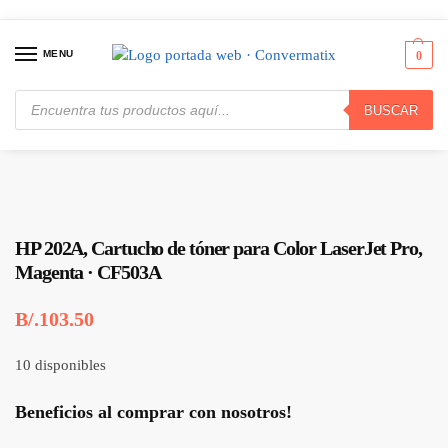
MENU
0
BUSCAR
Inicio
Consumibles y Media
Cartuchos de Toner e Ink-Jet
HP 202A, Cartucho de tóner para Color LaserJet Pro, Magenta · CF503A
/
/
/
HP 202A, Cartucho de tóner para Color LaserJet Pro,
Magenta · CF503A
B/.
103.50
10 disponibles
Beneficios al comprar con nosotros!