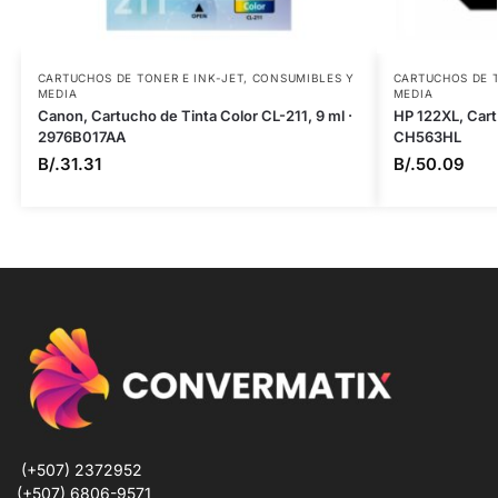
CARTUCHOS DE TONER E INK-JET
,
CONSUMIBLES Y
CARTUCHOS DE T
MEDIA
MEDIA
Canon, Cartucho de Tinta Color CL-211, 9 ml ·
HP 122XL, Cartu
2976B017AA
CH563HL
B/.
31.31
B/.
50.09
(+507) 2372952
(+507) 6806-9571