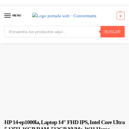
MENU
0
BUSCAR
Inicio
Computadores
Portátiles
HP 14-ep1000la, Laptop 14″ FHD IPS, Intel Core Ultra 5 125H, 16GB RAM, 512GB NVMe, W11 Home, Teclado español, Plata · A38S0LA#ABM
/
/
/
HP 14-ep1000la, Laptop 14″ FHD IPS, Intel Core Ultra