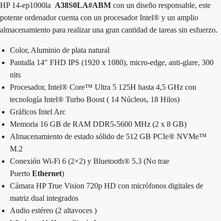
HP 14-ep1000la
A38S0LA#ABM
con un diseño responsable, este
potente ordenador cuenta con un procesador Intel® y un amplio
almacenamiento para realizar una gran cantidad de tareas sin esfuerzo.
Color, Aluminio de plata natural
Pantalla 14″ FHD IPS (1920 x 1080), micro-edge, anti-glare, 300
nits
Procesador, Intel® Core™ Ultra 5 125H hasta 4,5 GHz con
tecnología Intel® Turbo Boost ( 14 Núcleos, 18 Hilos)
Gráficos Intel Arc
Memoria 16 GB de RAM DDR5-5600 MHz (2 x 8 GB)
Almacenamiento de estado sólido de 512 GB PCIe® NVMe™
M.2
Conexión Wi-Fi 6 (2×2) y Bluetooth® 5.3 (No trae
Puerto
Ethernet
)
Cámara HP True Vision 720p HD con micrófonos digitales de
matriz dual integrados
Audio estéreo (2 altavoces )