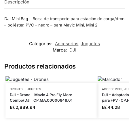
Descripción
DJI Mini Bag – Bolsa de transporte para estación de carga/dron
– poliéster, PVC – negro – para Mavic Mini, Mini 2
Categorías:
Accesorios
,
Juguetes
Marca:
DJI
Productos relacionados
DRONES
,
JUGUETES
ACCESORIOS
,
JU
DJI – Drone – Mavic 4 Pro Fly More
DJI – Adaptador
Combo(DJI · CP.MA.00000848.01
para FPV · CP
B/.
2,889.94
B/.
44.28