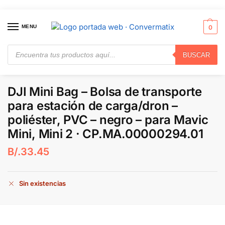
MENU
0
BUSCAR
Inicio
Juguetes
Accesorios
DJI Mini Bag – Bolsa de transporte para estación de carga/dron – poliéster, PVC – negro – para Mavic Mini, Mini 2 · CP.MA.00000294.01
/
/
/
DJI Mini Bag – Bolsa de transporte
para estación de carga/dron –
poliéster, PVC – negro – para Mavic
Mini, Mini 2 · CP.MA.00000294.01
B/.
33.45
Sin existencias