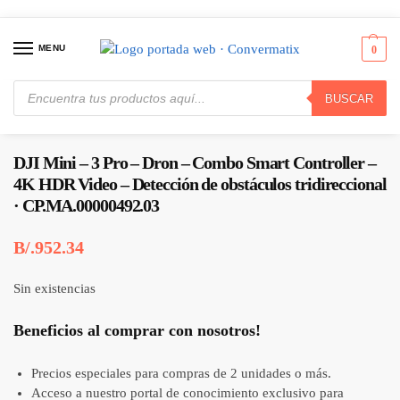
MENU
0
BUSCAR
Inicio
Juguetes
Drones
DJI Mini – 3 Pro – Dron – Combo Smart Controller – 4K HDR Video – Detección de obstáculos tridireccional · CP.MA.00000492.03
/
/
/
DJI Mini – 3 Pro – Dron – Combo Smart Controller –
4K HDR Video – Detección de obstáculos tridireccional
· CP.MA.00000492.03
B/.
952.34
Sin existencias
Beneficios al comprar con nosotros!
Precios especiales para compras de 2 unidades o más.
Acceso a nuestro portal de conocimiento exclusivo para