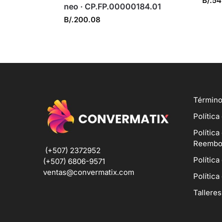
B/.
54
neo · CP.FP.00000184.01
B/.
200.08
Término
Política
Política
Reembo
(+507) 2372952
Política
(+507) 6806-9571
ventas@convermatix.com
Política
Talleres