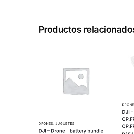
Productos relacionado
DRON
DJI –
CP.F
DRONES
,
JUGUETES
CP.F
DJI – Drone – battery bundle