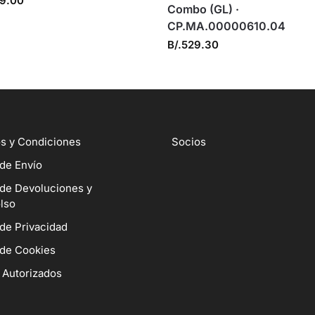
9.00
Combo (GL) ·
CP.MA.00000610.04
B/.
529.30
s y Condiciones
Socios
 de Envío
 de Devoluciones y
lso
 de Privacidad
 de Cookies
 Autorizados