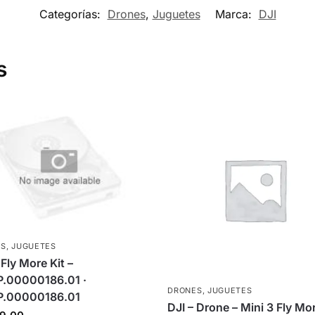
Categorías:
Drones
,
Juguetes
Marca:
DJI
s
ES
,
JUGUETES
 Fly More Kit –
P.00000186.01 ·
DRONES
,
JUGUETES
P.00000186.01
DJI – Drone – Mini 3 Fly Mo