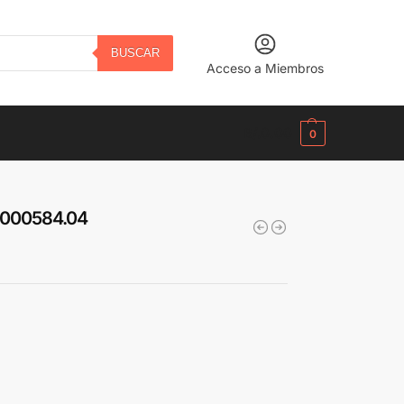
BUSCAR
Acceso a Miembros
B/.
0.00
0
00000584.04