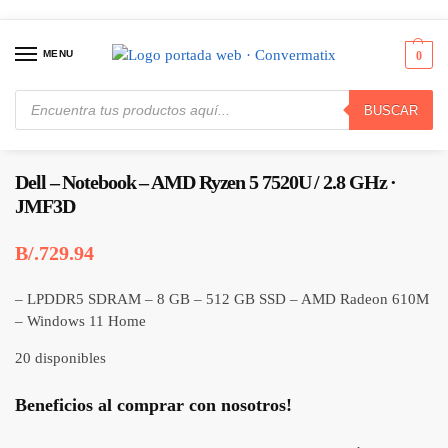
MENU
0
BUSCAR
Inicio
Computadores
Portátiles
Dell – Notebook – AMD Ryzen 5 7520U / 2.8 GHz · JMF3D
/
/
/
Dell – Notebook – AMD Ryzen 5 7520U / 2.8 GHz ·
JMF3D
B/.
729.94
– LPDDR5 SDRAM – 8 GB – 512 GB SSD – AMD Radeon 610M
– Windows 11 Home
20 disponibles
Beneficios al comprar con nosotros!