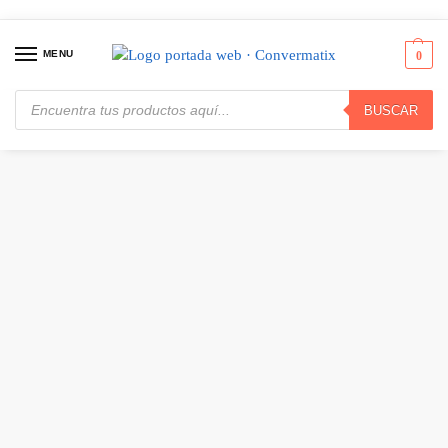
MENU
0
BUSCAR
Inicio
Computadores
Portátiles
Dell Inspiron 3535, Laptop 15.6″ FHD, AMD Ryzen™ 3 7320U, 8GB Ram, 512GB SSD, W11 Home, Teclado español, Negro · 12WWJ
/
/
/