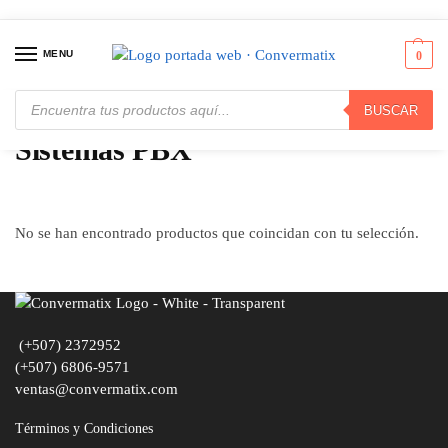
MENU
0
BUSCAR
Inicio
Comunicaciones
Sistemas PBX
/
/
Sistemas PBX
No se han encontrado productos que coincidan con tu selección.
(+507) 2372952
(+507) 6806-9571
ventas@convermatix.com
Términos y Condiciones