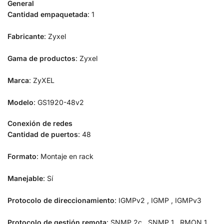
General
Cantidad empaquetada
: 1
Fabricante
: Zyxel
Gama de productos
: Zyxel
Marca
: ZyXEL
Modelo
: GS1920-48v2
Conexión de redes
Cantidad de puertos
: 48
Formato
: Montaje en rack
Manejable
: Sí
Protocolo de direccionamiento
: IGMPv2 , IGMP , IGMPv3
Protocolo de gestión remota
: SNMP 2c , SNMP 1 , RMON 1 ,