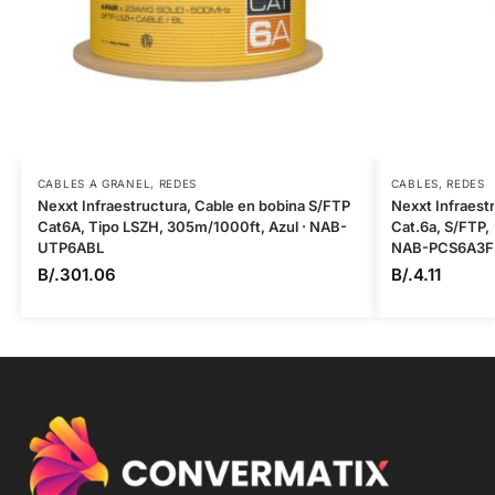
CABLES A GRANEL
,
REDES
CABLES
,
REDES
Nexxt Infraestructura, Cable en bobina S/FTP
Nexxt Infraest
Cat6A, Tipo LSZH, 305m/1000ft, Azul · NAB-
Cat.6a, S/FTP, M
UTP6ABL
NAB-PCS6A3F
B/.
301.06
B/.
4.11