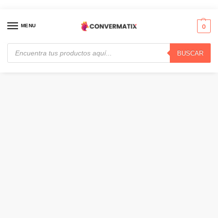
MENU
0
BUSCAR
Inicio
Redes
Hubs & Switches
Zyxel GS1920-48v2 – Conmutador – inteligente · GS1920-48v2
/
/
/